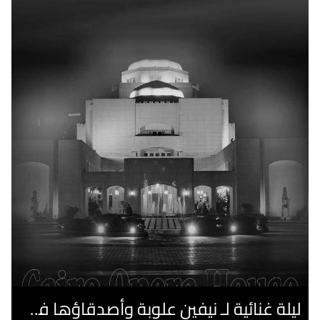
ليلة غنائية لـ نيفين علوبة وأصدقاؤها فى صيف الأوبرا 2026 على المكشوف