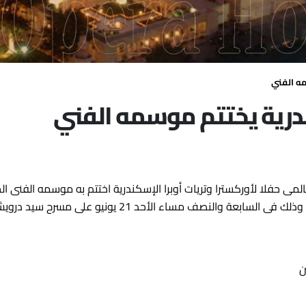
مه الفني
ندرية يختتم موسمه الفني
المى حفلا لأوركسترا وتريات أوبرا الإسكندرية اختتم به موسمه الفنى 
 والنصف مساء الأحد 21 يونيو على مسرح سيد درويش
ن