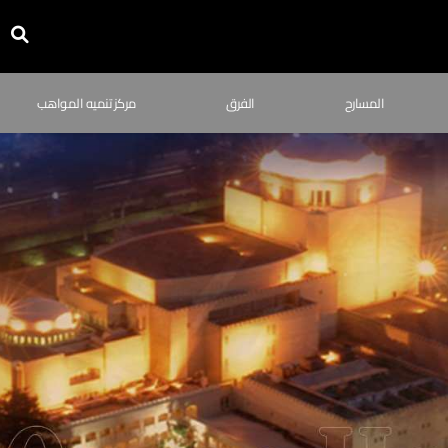
المسارح
الفرق
مركز تنميه المواهب