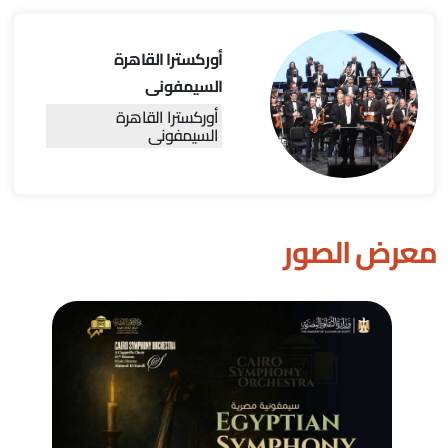
أوركسترا القاهرة
السيمفونى
أوركسترا القاهرة
السيمفونى
معرض الصور