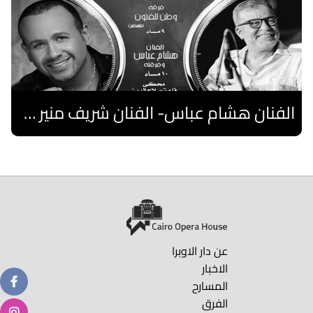
الفنان هشام عباس- الفنان شريف منير "نوستالجيا"- فرقة فلسطين
اقرا المزيد
عن دار الاوبرا
الاخبار
المسارح
الفرق