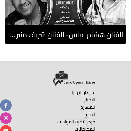
الفنان هشام عباس- الفنان شريف منير "نوستالجيا"- فرقة فلسطين
اقرا المزيد
عن دار الاوبرا
الاخبار
المسارح
الفرق
مركز تنميه المواهب
المهرجانات