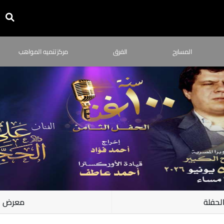
المسارح
الفرق
مركز تنميه المواهب
لحفلة
معرض ا