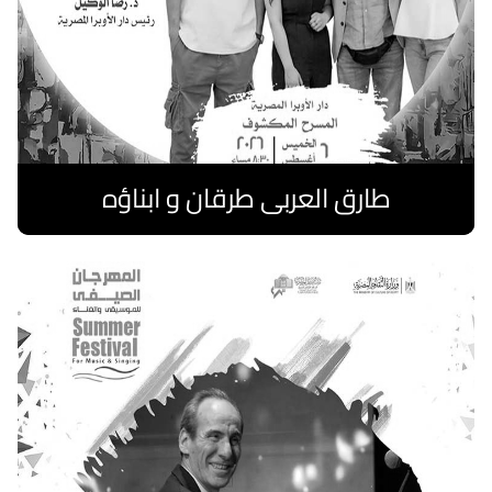
طارق العربى طرقان و ابناؤه
اقرا المزيد