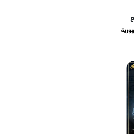
ع
ورية