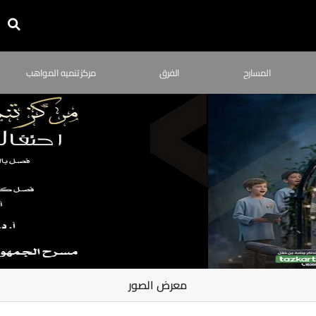
المسارح
الفرق
مركز تنميه المواهب
معرض الصور