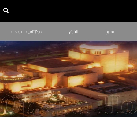
المسارح
الفرق
مركز تنميه المواهب