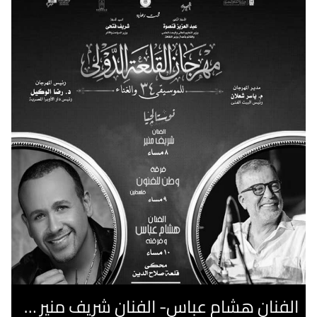
الفنان هشام عباس- الفنان شريف منير "نوستالجيا"- فرقة فلسطين