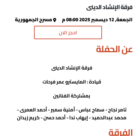
فرقة الإنشاد الدينى
الجمعة, 12 ديسمبر 2025 08:00 م
مسرح الجمهورية
احجز الان
عن الحفلة
فرقة الإنشاد الدينى
قيادة : المايسترو عمر فرحات
بمشلركة الفنانين
تامر نجاح - سماح عباس - أمنية سمير - أحمد العمرى -
محمد عبدالحميد - إيهاب ندا - أحمد حسن - كريم زيدان
الفرقة