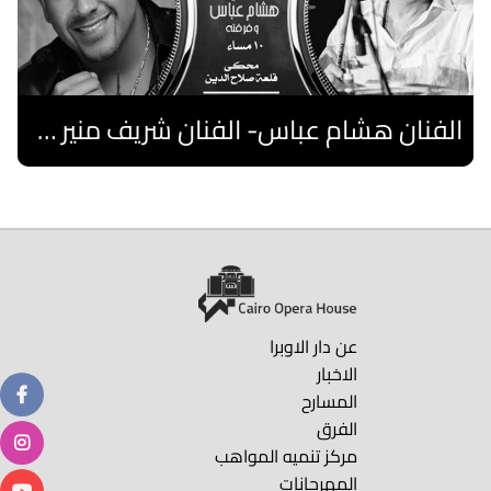
الفنان هشام عباس- الفنان شريف منير "نوستالجيا"- فرقة فلسطين
اقرا المزيد
عن دار الاوبرا
الاخبار
المسارح
الفرق
مركز تنميه المواهب
المهرجانات