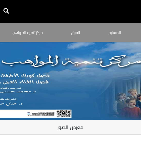
المسارح
الفرق
مركز تنميه المواهب
معرض الصور