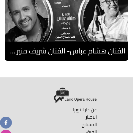
الفنان هشام عباس- الفنان شريف منير "نوستالجيا"- فرقة فلسطين
اقرا المزيد
عن دار الاوبرا
الاخبار
المسارح
الفرق