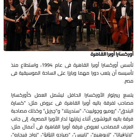
أوركسترا أوبرا القاهرة
تأسس أوركسترا أوبرا القاهرة فى عام 1994، واستطاع منذ
تأسيسه أن يلعب دورا مهما وبارزا على الساحة الموسيقية فى
مصر.
يتسع ريبرتوار الأوركسترا الحافل ليشمل العمل كأوركسترا
مصاحب لفرقة باليه أوبرا القاهرة فى عروض مثل: "كسارة
البندق"، "روميو وچولييت"، "سندريللا" و"چيزيل" وكذلك مصاحبة
فرقة باليه البولشوى أثناء زيارتها لدار الأوبرا المصرية، إلى جانب
العزف المصاحب لعروض فرقة أوبرا القاهرة فى أعمال مثل:
"لاتراڨياتا"، "لابوهيم"، "تاييس"، "صيادو اللؤلؤ"، "زواج فيجارو"،