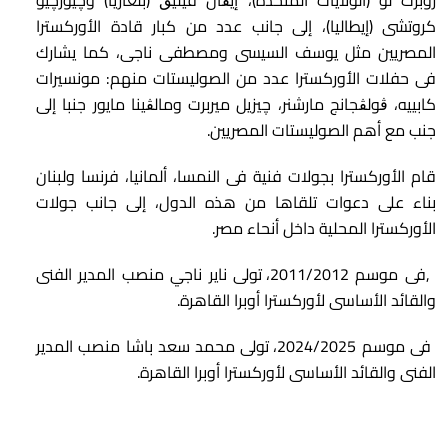
كروتشى (إيطاليا)، إلى جانب عدد من كبار قادة الأوركسترا
المصريين مثل يوسف السيسى ومصطفى ناجى، كما يشارك
فى حفلات الأوركسترا عدد من الصوليستات منهم: مونسيرات
كابييه، ڨولڨجانج مارشنر، چيزيل ميربرت ومالڨينا مايور جنبا إلى
جنب مع أهم الصوليستات المصريين.
قام الأوركسترا بجولات فنية فى النمسا، ألمانيا، فرنسا ولبنان
بناء على دعوات تلقاها من هذه الدول، إلى جانب جولات
الأوركسترا المحلية داخل أنحاء مصر.
,فى موسم 2011/2012، تولى ناير ناجي منصب المدير الفنى
والقائد الأساسى لأوركسترا أوبرا القاهرة.
فى موسم 2024/2025، تولى محمد سعد باشا منصب المدير
الفنى والقائد الأساسى لأوركسترا أوبرا القاهرة.