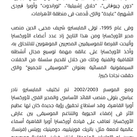
"دون چيوڨانى"، "حلاق إشبيلية"، "توراندوت" وأوبرا ڨيردى
الشهيرة "عايدة" والتى قُدمت فى منطقة الأهرامات.
وفى عام 1995، تولى المايسترو شريف محيى الدين منصب
مدير الأوركسترا ومن هذا التاريخ زاد عدد أعضاء الأوركسترا
وأتيحت الفرصة للموسيقيين المصريين الموهوبين للالتحاق به،
وأخذ الأوركسترا على عاتقه مهمة توسيع مجال أنشطته
الثقافية والفنية وذلك من خلال تقديم سلسلة من الحفلات
السيمفونية المسائية بعنوان "الموسيقى للجميع" والتى
حققت نجاحا كبيرا.
ومع الموسم 2002/2003 تم تكليف المايسترو نادر
عباسى بتولى منصب القائد الأساسى والمدير الفنى لأوركسترا
أوبرا القاهرة، وقد استطاع تحقيق رؤية جديدة كان لها عظيم
الأثر فى إضفاء الحيوية والتناغم الموسيقى بين عازفى
الأوركسترا. تعاقب على قيادة أوركسترا أوبرا القاهرة أسماء
عالمية لامعة مثل: باتريك فورنيلييه، دومينيك رويتس (فرنسا)،
روبرت لو (الولايات المتحدة)، إيڨان فيليڨ (بلغاريا) وچيورچيو