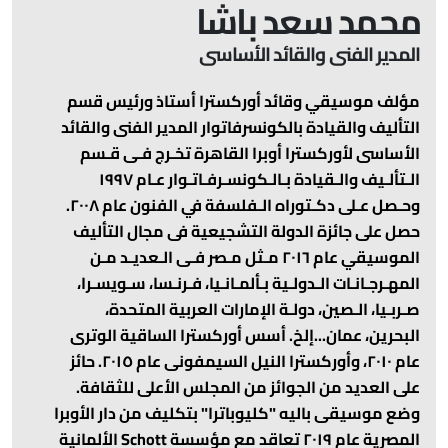
محمد سعد باشا
المدير الفنى والقائد الأساسى
مؤلف موسيقي وقائد أوركسترا أستاذ ورئيس قسم
التأليف والقيادة بالكونسرفاتوار المدير الفنى والقائد
الأساسى لأوركسترا أوبرا القاهرة تخـرج فـى قـسم
الـتألـيف والـقيادة بـالـكونسـرفـاتـوار عـام ۱۹۹۷
وحـصل عـلى دكـتوراه الـفلسفة في الفنون عام ۲۰۰۸
.
حصل على جائزة الدولة التشجيعية فى مجال التأليف
الموسيقي عام ۲۰۱٦ مـثل مـصر فـى الـعديـد مـن
المهـرجـانـات الـدولـية بـألمـانـيا، فـرنـسا، سـويسـرا،
صـربـيا، الـصين، دولـة الإمارات العربية المتحدة،
البحرين، عمان
...
إلخ
.
أسس أوركسترا الساقية الوترى
عام ۲۰۱۰، وأوركسترا النيل السيمفونى عام ۲۰۱٥
.
حائز
على العديد من الجوائز من المجلس الأعلى للثقافة
.
وضع موسيقى باليه
"
كليوباترا
"
بتكليف من دار الأوبرا
المصرية عام ۲۰۱۹ تعاقد مع مؤسسة
Schott
الألمانية