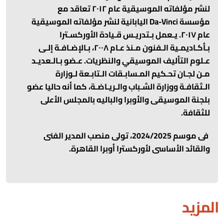
لنشر مؤلفاته الموسيقية عام ۲۰۱۲ تعاقد مع
مؤسسة
Da-Vinci
اليابانية لنشر مؤلفاته الموسيقية
عام ۲۰۱۷
.
يـعمل بـتدريـس قـيادة الأوركسـترا
بـأكـاديمـية الـفنون مـنذ عـام ۲۰۰۸، بـالإضـافـة إلـى
عـلوم التأليف الموسيقي والنظريات
.
عـضو بـالـعديـد
مـن لجـان تحـكيم المـسابـقات الـتابـعة لـوزارة
الـثقافـة ووزارة الشـباب والـريـاضـة، كما أنه حاليا عضو
بلجنة الموسيقى والأوبرا والباليه بالمجلس الأعلى
للثقافة
.
فى موسم 2024/2025، تولى منصب المدير الفنى
والقائد الأساسى لأوركسترا أوبرا القاهرة.
المزيد