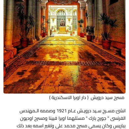
مسرح سيد درويش ( دار اوبرا الاسكندرية )
انشئ مسـرح سـيد درويـش عـام 1921 وصممه الـمهندس
الفرنسى " جورج بارك " مستلهما اوبرا فيينا ومسرح اوديون
بباريس وكان يسمى مسرح محمد على وتغير اسمه بعد ذلك