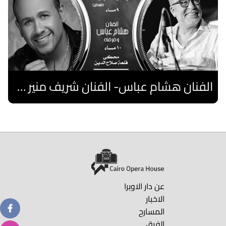
الفنان هشام عباس- الفنان شريف منير "نوستالجيا"- فرقة فلسطين
اقرا المزيد
عن دار الاوبرا
الاخبار
المسارح
الفرق